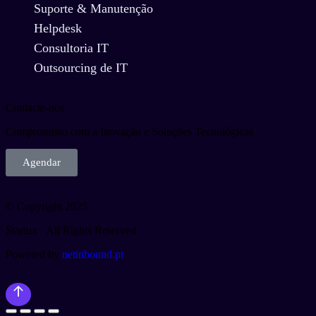
Suporte & Manutenção
Helpdesk
Consultoria IT
Outsourcing de IT
Contacte-nos
Compromisso com a Inovação e Soluções Tecnológicas
Agendar
© Copyright 2025
Startux All Rights Reserved
Powered by
netinbound.pt